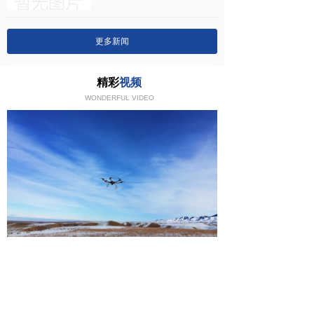
更多新闻
精彩
视频
WONDERFUL VIDEO