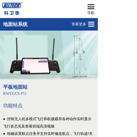
끀
首页
单屏集成式地面站 GCS-S（有）
导航
无人机
双屏集成式地面站GCS-D
끀
地面站系统
查看更多
넸
遥控器图像接收器R790-FPV
多旋翼无人机
넸
安卓手机地面站GCS-SC
复合翼无人机
넸
地面站软件GCS
系留无人机平台
넸
智能无人机机场
平板地面站
넸
无人机反制平台
KWT-
GCS-P11
넸
无人机远程指挥管控平台
功能特点
넸
无人机集群技术
● 控制无人机多模式飞行和机载载荷各种动作实时显示
飞行姿态实及查看前端高清视频
넸
地面站系统
● 精确设置航点任务并支持实时修改航点，飞行轨迹/关