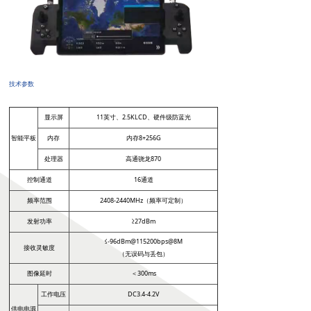
넸
高清移动视频接收机系列
넸
系统集成系列
行业应用
技术参数
넸
警用安防
显示屏
11英寸、2.5KLCD、硬件级防蓝光
智能平板
内存
内存8+256G
넸
工业应用
处理器
高通骁龙870
넸
应急救援
控制通道
16通道
频率范围
2408-2440MHz（频率可定制）
培训教育
发射功率
≥27dBm
新闻中心
≤-96dBm@115200bps@8M
接收灵敏度
（
无误码与丢包）
服务与支持
图像延时
＜300ms
工作电压
DC3.4-4.2V
关于我们
供电电源