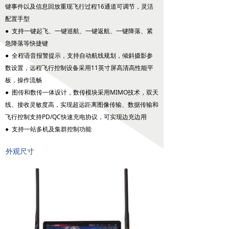
键事件以及信息回放重现飞行过程16通道可调节，灵活
无人机配套吊舱
配置手型
● 支持一键起飞、一键巡航、一键返航、一键降落、紧
넸
航拍吊舱
急降落等快捷键
● 全程语音报警提示，支持自动航线规划，倾斜摄影参
넸
测绘吊舱
数设置，远程飞行控制设备采用11英寸屏高清高性能平
板，操作流畅
넸
环保监测专用吊舱
● 图传和数传一体设计，数传模块采用MIMO技术，双天
线、接收灵敏度高，实现超远距离图像传输、数据传输和
넸
抛投发射吊舱
飞行控制支持PD/QC快速充电协议，可实现边充边用
넸
声光吊舱
● 支持一站多机及集群控制功能
넸
通信视频中继吊舱
外观尺寸
图传
넸
无线快网系列
넸
高清移动视频发射机系列