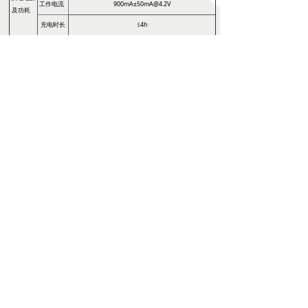
工作电流
900mA±50mA@4.2V
及功耗
充电时长
≤4h
续航时间
≤4h
距离
10公里内图像流畅，数据连接正常（通视无干扰）
异常报警功能
具备异常检测、报警、显示飞机状态功能
通讯加密功能
支持
5G公网互联功能
支持
图数一体功能
支持
工作温度
-20℃～50℃
环境
贮存温度
-40℃～60℃
天线高度
1.4m-2.1m可调
尺寸
440mm*171mm*59mm（主机）
整机重量
1340g±10g(主机) 2365g±20g(三脚架及板状天线)
三脚架高度
≥2m
版权所有 ©
深圳市科卫泰实业发展有限公司