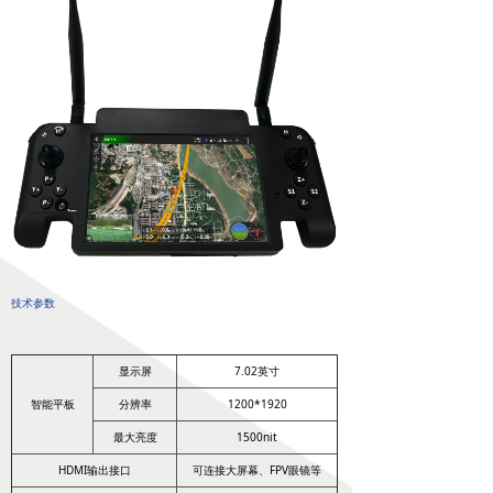
넸
高清移动视频接收机系列
넸
系统集成系列
行业应用
넸
警用安防
넸
工业应用
넸
应急救援
技术参数
培训教育
显示屏
7.02英寸
新闻中心
智能平板
分辨率
1200*1920
服务与支持
最大亮度
1500nit
HDMI输出接口
可连接大屏幕、FPV眼镜等
关于我们