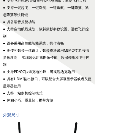
● 支持飞行轨迹/关键事件及信息回放，重现飞行过程
● 支持一键起飞、一键巡航、一键返航、一键降落、紧
无人机配套吊舱
急降落等快捷键
넸
航拍吊舱
● 具备语音报警功能
● 支持自动航线规划，倾斜摄影参数设置、远程飞行控
넸
测绘吊舱
制
● 设备采用高性能智能系统，操作流畅
넸
环保监测专用吊舱
● 图传和数传一体设计，数传模块采用MIMO技术,接收
灵敏度高， 实现超远距离图像传输、数据传输和飞行控
넸
抛投发射吊舱
制
● 支持PD/QC快速充电协议，可实现边充边用
넸
声光吊舱
● 具有HDMI输出接口，可以配合大屏幕显示器或者头盔
显示器使用
넸
通信视频中继吊舱
● 支持一站多机控制模式
● 体积小巧、重量轻，携带方便
图传
넸
无线快网系列
外观尺寸
넸
高清移动视频发射机系列