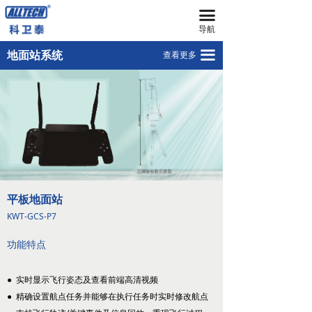
끀
首页
单屏集成式地面站 GCS-S（有）
导航
无人机
双屏集成式地面站GCS-D
끀
地面站系统
查看更多
넸
遥控器图像接收器R790-FPV
多旋翼无人机
넸
安卓手机地面站GCS-SC
复合翼无人机
넸
地面站软件GCS
系留无人机平台
넸
智能无人机机场
平板地面站
넸
无人机反制平台
KWT-GCS-P7
넸
无人机远程指挥管控平台
功能特点
넸
无人机集群技术
● 实时显示飞行姿态及查看前端高清视频
● 精确设置航点任务并能够在执行任务时实时修改航点
넸
地面站系统