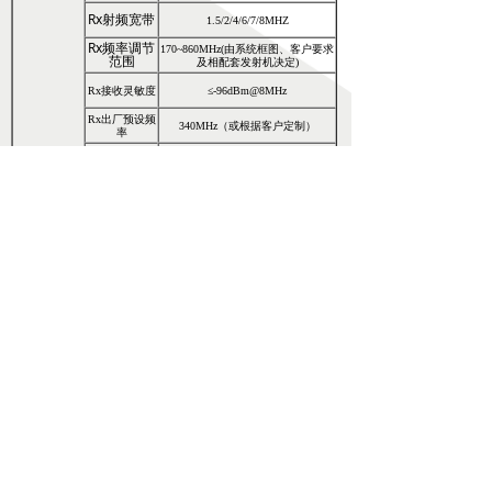
Rx射频宽带
1.5/2/4/6/7/8MHZ
Rx频率调节
170~860MHz(由系统框图、客户要求
范围
及相配套发射机决定)
Rx接收灵敏度
≤-96dBm@8MHz
Rx出厂预设频
340MHz（或根据客户定制）
率
Tx输出频率范
550MHz~810MHz（或根据客户定
围
制）
Tx射频宽带
1.5/2/3/4/6/7/8MHz
图像中继部分
Tx频率调节
575~615MHz/（由系统框
范围
图、客户要求决定）
Tx出厂预设
595MHz
频率
Tx输出功率
≥33dBm@Attenuation=3
Tx带内平坦
≤1dB@8MHz
度
Tx输出频谱
≥28dB@32dBm
载噪比
Tx二次谐波
≥52dBc
分量
工作温度
-25~55℃
工作环境
存储温度
-40~70℃