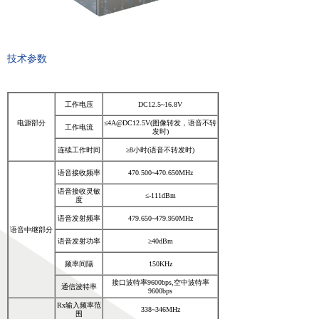
넸
高清移动视频接收机系列
넸
系统集成系列
技术参数
行业应用
工作电压
DC12.5~16.8V
넸
警用安防
电源部分
≤4A@DC12.5V(图像转发，语音不转
工作电流
发时)
넸
工业应用
连续工作时间
≥8小时(语音不转发时)
语音接收频率
470.500~470.650MHz
넸
应急救援
语音接收灵敏
≤-111dBm
度
培训教育
语音发射频率
479.650~479.950MHz
语音中继部分
语音发射功率
≥40dBm
新闻中心
频率间隔
150KHz
服务与支持
接口波特率9600bps,空中波特率
通信波特率
9600bps
Rx输入频率范
关于我们
338~346MHz
围