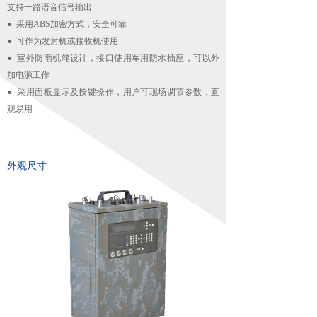
支持一路语音信号输出
无人机配套吊舱
● 采用ABS加密方式，安全可靠
● 可作为发射机或接收机使用
넸
航拍吊舱
● 室外防雨机箱设计，接口使用军用防水插座，可以外
加电源工作
넸
测绘吊舱
● 采用面板显示及按键操作，用户可现场调节参数，直
观易用
넸
环保监测专用吊舱
넸
抛投发射吊舱
外观尺寸
넸
声光吊舱
넸
通信视频中继吊舱
图传
넸
无线快网系列
넸
高清移动视频发射机系列