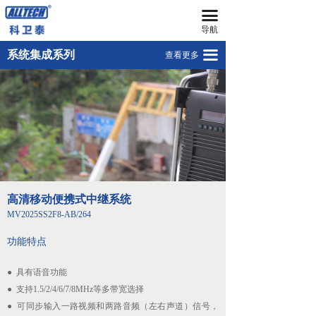
끀
首页
球机型应急布控系统MV2025YJBK
导航
无人机
高清移动便携式中继系统MV2025SS2F8-AB/264
끀
系统集成系列
查看更多
넸
车载式移动视频指挥通信柜TXG2011
多旋翼无人机
넸
复合翼无人机
넸
系留无人机平台
넸
智能无人机机场
高清移动便携式中继系统
넸
无人机反制平台
MV2025SS2F8-AB/264
넸
无人机远程指挥管控平台
功能特点
넸
无人机集群技术
● 具有语音功能
● 支持1.5/2/4/6/7/8MHz等多带宽选择
넸
地面站系统
● 可同步输入一路视频和两路音频（左右声道）信号，