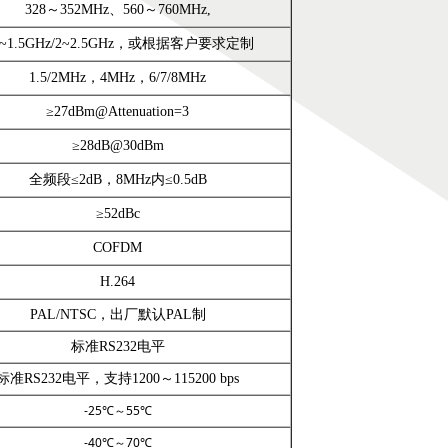
328～352MHz、560～760MHz,
2~1.5GHz/2~2.5GHz，或根据客户要求定制
1.5/2MHz，4MHz，6/7/8MHz
≥27dBm@Attenuation=3
≥28dB@30dBm
全频段≤2dB，8MHz内≤0.5dB
≥52dBc
COFDM
H.264
PAL/NTSC，出厂默认PAL制
标准RS232电平
标准RS232电平，支持1200～115200 bps
-25℃～55℃
-40℃～70℃