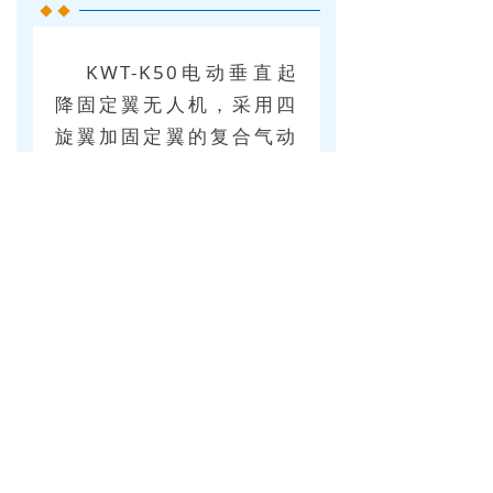
KWT-K50电动垂直起
降固定翼无人机，采用四
旋翼加固定翼的复合气动
布局，融合了旋翼的垂直
起降和固定翼远航程的优
点，机动、灵活，可以适
应各种复杂起降条件。
载
重20kg飞行时间1.5h。