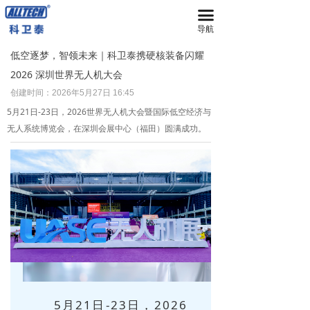
끀
首页
导航
无人机
低空逐梦，智领未来｜科卫泰携硬核装备闪耀
2026 深圳世界无人机大会
넸
多旋翼无人机
创建时间：
2026年5月27日
16:45
넸
复合翼无人机
5月21日-23日，2026世界无人机大会暨国际低空经济与
无人系统博览会，在深圳会展中心（福田）圆满成功。
넸
系留无人机平台
넸
智能无人机机场
넸
无人机反制平台
넸
无人机远程指挥管控平台
넸
无人机集群技术
넸
地面站系统
5月21日-23日，2026