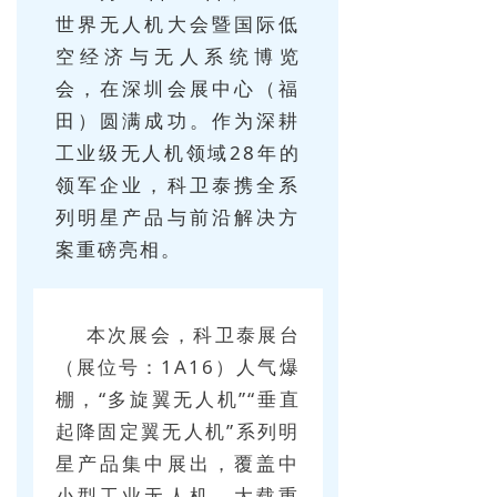
世界无人机大会暨国际低
无人机配套吊舱
空经济与无人系统博览
넸
航拍吊舱
会，在深圳会展中心（福
田）圆满成功。作为深耕
넸
测绘吊舱
工业级无人机领域28年的
넸
环保监测专用吊舱
领军企业，科卫泰携全系
列明星产品与前沿解决方
넸
抛投发射吊舱
案重磅亮相。
넸
声光吊舱
넸
通信视频中继吊舱
本次展会，科卫泰展台
（展位号：1A16）人气爆
图传
棚，“多旋翼无人机”“垂直
넸
起降固定翼无人机”系列明
无线快网系列
星产品集中展出，覆盖中
넸
高清移动视频发射机系列
小型工业无人机、大载重