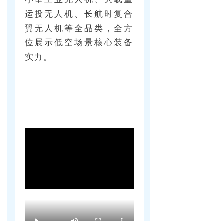
运投无人机、长航时复合
넸
高清移动视频接收机系列
翼无人机等全品类，全方
넸
系统集成系列
位展示低空场景核心装备
实力。
行业应用
넸
警用安防
넸
工业应用
넸
应急救援
培训教育
新闻中心
服务与支持
关于我们