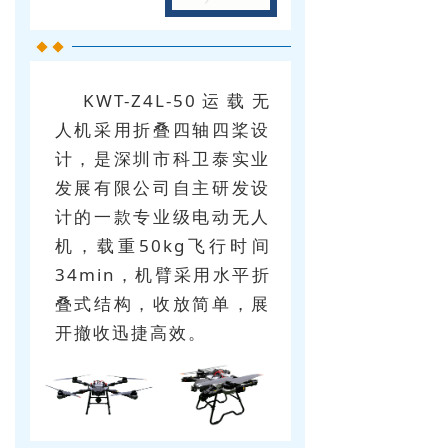
KWT-Z4L-50运载⽆
⼈机采⽤折叠四轴四桨设
计，是深圳市科卫泰实业
发展有限公司⾃主研发设
计的⼀款专业级电动⽆⼈
机，载重50kg飞行时间
34min，机臂采⽤⽔平折
叠式结构，收放简单，展
开撤收迅捷⾼效。