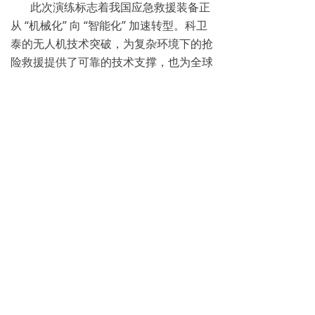
此次演练标志着我国应急救援装备正
从 “机械化” 向 “智能化” 加速转型。科卫
泰的无人机技术突破，为复杂环境下的抢
险救援提供了可靠的技术支撑，也为全球
应急管理领域贡献了中国方案。正如参演
官兵所言：“平时多一份严苛训练，战时
就多一份生命保障”—— 这种以实战为导
向的练兵理念，正是守护人民生命财产安
全的坚实基石。