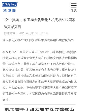
끀
首页
导航
无人机
“空中担架”，科卫泰大载重无人机亮相5.12国家
防灾减灾日
넸
多旋翼无人机
创建时间：
2025年5月15日
11:56
넸
复合翼无人机
科卫泰无人机在雅安防灾演练中展现极端环境救援能力
넸
系留无人机平台
在 5 月 12 日全国防灾减灾日演练中，科卫泰的八旋翼救
援无人机与热成像侦查无人机在四川雅安的多灾种模拟场
넸
智能无人机机场
景中表现出色，展示了其在极端条件下的高效作业能力。
此次演练以地震、泥石流等复合灾害为背景，重点检验了
넸
无人机反制平台
应急响应、科技赋能和多维度协同作战能力，深圳市科卫
泰实业发展有限公司研发的多款无人机展现出卓越的技术
넸
无人机远程指挥管控平台
实力与实战效能。充分验证了科卫泰无人机在极端环境下
的可靠性与创新性，为我国应急救援体系建设提供了重要
넸
无人机集群技术
支撑。
넸
地面站系统
科卫泰无人机在雅安防灾演练中