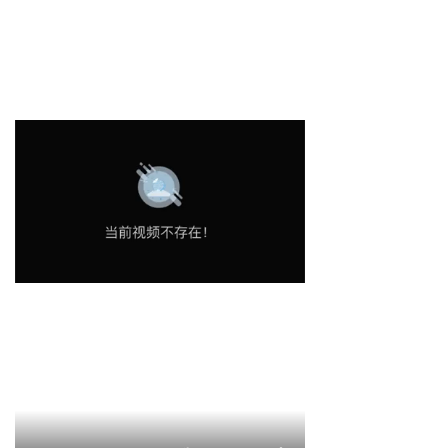
넸
高清移动视频接收机系列
넸
系统集成系列
行业应用
넸
警用安防
넸
工业应用
넸
应急救援
培训教育
新闻中心
服务与支持
关于我们