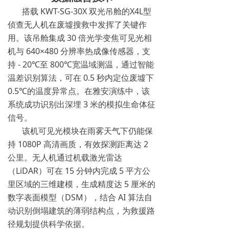
搭载 KWT-SG-30X 双光吊舱的X4L型
侦查无人机在废墟搜救中发挥了关键作
用。该吊舱集成 30 倍光学变焦可见光相
机与 640×480 分辨率热成像传感器，支
持 - 20℃至 800℃宽温域测温，通过智能
温差识别算法，可在 0.5 秒内定位废墟下
0.5℃的温度异常点。在雅安演练中，该
系统成功识别出深埋 3 米的模拟生命体征
信号。
该机可见光模块在雨雾天气下仍能保
持 1080P 高清画质，有效探测距离达 2
公里。无人机通过机载激光雷达
（LiDAR）可在 15 分钟内完成 5 平方公
里区域的三维建模，生成精度达 5 厘米的
数字表面模型（DSM），结合 AI 算法自
动识别倒塌建筑的薄弱结构点，为救援路
径规划提供科学依据。