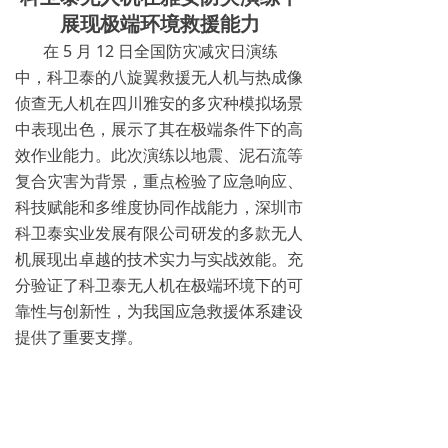
展现极端环境救援能力
无人机配套吊舱
在 5 月 12 日全国防灾减灾日演练
넸
航拍吊舱
中，科卫泰的八旋翼救援无人机与热成像
侦查无人机在四川雅安的多灾种模拟场景
넸
测绘吊舱
中表现出色，展示了其在极端条件下的高
效作业能力。此次演练以地震、泥石流等
넸
环保监测专用吊舱
复合灾害为背景，重点检验了应急响应、
넸
科技赋能和多维度协同作战能力，深圳市
抛投发射吊舱
科卫泰实业发展有限公司研发的多款无人
넸
声光吊舱
机展现出卓越的技术实力与实战效能。充
分验证了科卫泰无人机在极端环境下的可
넸
通信视频中继吊舱
靠性与创新性，为我国应急救援体系建设
提供了重要支撑。
图传
넸
无线快网系列
넸
高清移动视频发射机系列