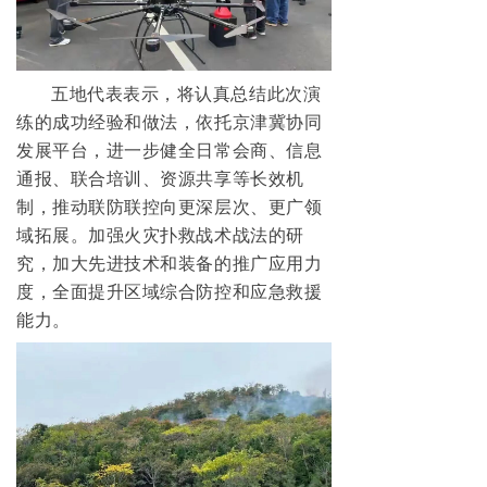
넸
高清移动视频接收机系列
넸
系统集成系列
五地代表表示，将认真总结此次演
练的成功经验和做法，依托京津冀协同
行业应用
发展平台，进一步健全日常会商、信息
넸
通报、联合培训、资源共享等长效机
警用安防
制，推动联防联控向更深层次、更广领
넸
工业应用
域拓展。加强火灾扑救战术战法的研
究，加大先进技术和装备的推广应用力
넸
应急救援
度，全面提升区域综合防控和应急救援
能力。
培训教育
新闻中心
服务与支持
关于我们