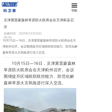
끀
首页
导航
无人机
京津冀晋蒙森林草原防火联席会在天津蓟县召
开
넸
多旋翼无人机
创建时间：
2025年10月20日
09:39
넸
复合翼无人机
10月15日—16日，京津冀晋蒙森林草原防火联席会在天
津蓟州召开。会议围绕提升区域联防联控能力、防范化解
넸
系留无人机平台
森林草原火灾风险进行深入交流。
넸
智能无人机机场
10月15日—16日，京津冀晋蒙森林
草原防火联席会在天津蓟州召开。会议
넸
无人机反制平台
围绕提升区域联防联控能力、防范化解
森林草原火灾风险进行深入交流。
넸
无人机远程指挥管控平台
넸
无人机集群技术
넸
地面站系统