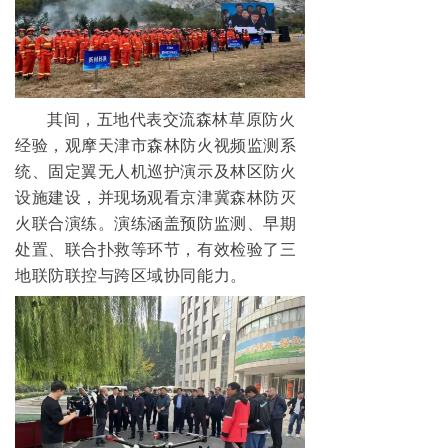
无人机配套吊舱
넸
航拍吊舱
넸
测绘吊舱
其间，五地代表交流森林草原防火
经验，观摩天津市森林防火视频监测系
넸
环保监测专用吊舱
统、固定翼无人机巡护演示及林区防火
设施建设，并现场观看京津冀森林防灭
넸
抛投发射吊舱
火联合演练。演练涵盖预防监测、早期
处置、联合扑救等环节，有效检验了三
넸
声光吊舱
地联防联控与跨区域协同能力。
넸
通信视频中继吊舱
图传
넸
无线快网系列
넸
高清移动视频发射机系列