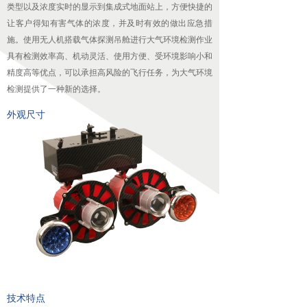
类型以及浓度实时的显示到集成式地面站上，方便快捷的
无人机配套吊舱
让客户得知有害气体的浓度，并及时有效的做出应急措
施。使用无人机搭载气体探测吊舱进行大气环境检测作业
넸
航拍吊舱
具有检测效率高、机动灵活、使用方便、受环境影响小和
精度高等优点，可以承担高风险的飞行任务，为大气环境
넸
测绘吊舱
检测提供了一种新的选择。
넸
环保监测专用吊舱
外观尺寸
넸
抛投发射吊舱
넸
声光吊舱
넸
通信视频中继吊舱
图传
넸
无线快网系列
넸
高清移动视频发射机系列
技术特点