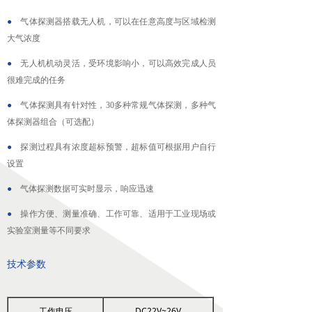
넸
高清移动视频接收机系列
●
气体探测器搭载无人机，可以在任意高度与区域检测
大气浓度
넸
系统集成系列
●
无人机机动灵活，受环境影响小，可以高效完成人员
很难完成的任务
行业应用
●
气体探测具有针对性，30多种常规气体探测，多种气
넸
警用安防
体探测器组合（可选配）
넸
工业应用
●
探测过程具有浓度超标预警，超标值可根据用户自行
设置
넸
应急救援
●
气体探测数据可实时显示，响应迅速
培训教育
●
操作方便、测量准确、工作可靠、适用于工业现场或
实验室测量等不同要求
新闻中心
技术参数
服务与支持
关于我们
工作电压
DC22V~26V