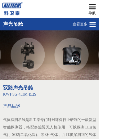
끀
首页
双路声光吊舱KWT-SG-433M-B/2S
导航
无人机
끀
声光吊舱
查看更多
넸
多旋翼无人机
넸
复合翼无人机
넸
系留无人机平台
넸
智能无人机机场
双路声光吊舱
넸
无人机反制平台
KWT-SG-433M-B/2S
넸
无人机远程指挥管控平台
产品描述
넸
无人机集群技术
气体探测吊舱是科卫泰专门针对环保行业研制的一款新型
智能探测器，搭配多旋翼无人机使用，可以探测CL2(氯
넸
地面站系统
气)、SO2(二氧化硫)、等8种气体，并且将探测到的气体