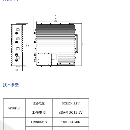
넸
高清移动视频接收机系列
넸
系统集成系列
行业应用
넸
警用安防
넸
工业应用
넸
应急救援
技术参数
培训教育
新闻中心
工作电压
DC12C~16.8V
电源部分
服务与支持
工作电流
≤3A@DC12.5V
工作频率范围
1400~1440MHz
关于我们