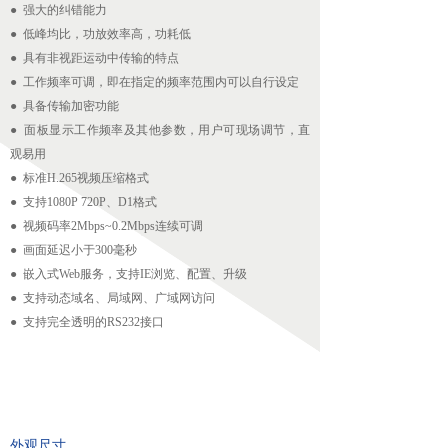
● 强大的纠错能力
无人机配套吊舱
● 低峰均比，功放效率高，功耗低
● 具有非视距运动中传输的特点
넸
航拍吊舱
● 工作频率可调，即在指定的频率范围内可以自行设定
● 具备传输加密功能
넸
测绘吊舱
● 面板显示工作频率及其他参数，用户可现场调节，直
观易用
넸
环保监测专用吊舱
● 标准H.265视频压缩格式
● 支持1080P 720P、D1格式
넸
抛投发射吊舱
● 视频码率2Mbps~0.2Mbps连续可调
넸
声光吊舱
● 画面延迟小于300毫秒
● 嵌入式Web服务，支持IE浏览、配置、升级
넸
通信视频中继吊舱
● 支持动态域名、局域网、广域网访问
● 支持完全透明的RS232接口
图传
넸
无线快网系列
넸
高清移动视频发射机系列
外观尺寸