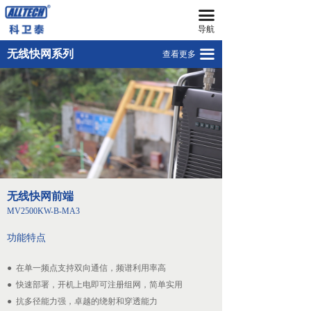
끀
首页
无线快网前端MV2500KW-B-MA3
导航
无人机
机架式无线快网基站MV2500KW-J-BS
끀
无线快网系列
查看更多
넸
室外型无线快网基站MV2500KW-S（有）
多旋翼无人机
넸
复合翼无人机
넸
系留无人机平台
넸
智能无人机机场
无线快网前端
넸
无人机反制平台
MV2500KW-B-MA3
넸
无人机远程指挥管控平台
功能特点
넸
无人机集群技术
● 在单一频点支持双向通信，频谱利用率高
● 快速部署，开机上电即可注册组网，简单实用
넸
地面站系统
● 抗多径能力强，卓越的绕射和穿透能力