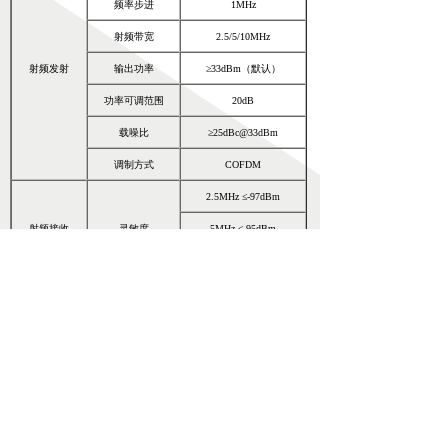
频率步进
1MHz
射频带宽
2.5/5/10MHz
射频发射
输出功率
≥33dBm（默认）
功率可调范围
20dB
载噪比
≥25dBc@33dBm
调制方式
COFDM
2.5MHz ≤-97dBm
射频接收
灵敏度
5MHz ≤-95dBm
10MHz ≤-92dBm
编码方
4.8kbps audio
式
标准MIC/HEAD 3.0接
输入方
双向语音
式
头
Internal内部/remote
通信方式
远程视频
编码方式
H.265，H.264
视频解
视频码率
0.1M～2Mbps
编码